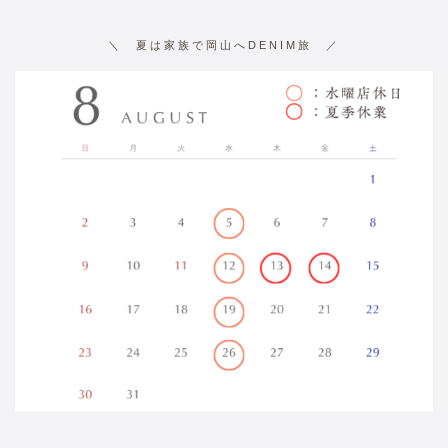
＼ 夏は家族で岡山へDENIM旅 ／