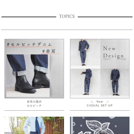
TOPICS
赤耳の贅沢
＼ New ／
セルビッチ
CASUAL SET-UP