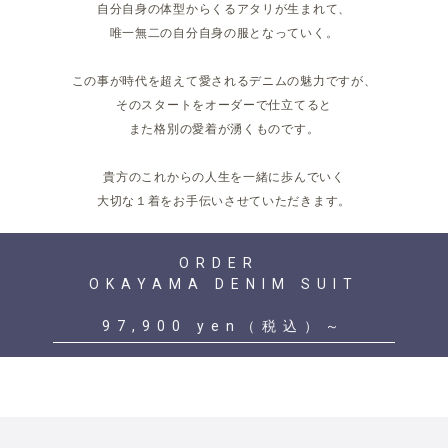
自分自身の体型からくる
アタリが生まれて、
唯一無二の自分自身の服となっていく。
この事が時代を超えて愛されるデニムの魅力ですが、
そのスタートをオーダーで仕立てると
また格別の愛着が湧くものです。
貴方のこれからの人生を一緒に歩んでいく
大切な１着を
お手伝いさせていただきます。
ORDER
OKAYAMA DENIM SUIT
97,900 yen（税込）～