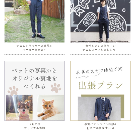
デニムトラウザーズ単品も
女性もメンズ仕立ての
オーダー出来ます
デニムスーツを楽しもう！
うちの仔
事前に
オンライン相談&
オリジナル裏地
お店で本格採寸30分