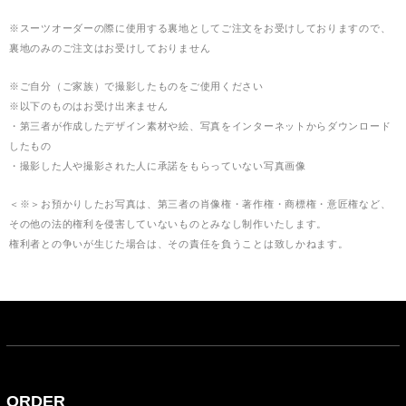
※スーツオーダーの際に使用する裏地としてご注文をお受けしておりますので、
裏地のみのご注文はお受けしておりません
※ご自分（ご家族）で撮影したものをご使用ください
※以下のものはお受け出来ません
・第三者が作成したデザイン素材や絵、写真をインターネットからダウンロード
したもの
・撮影した人や撮影された人に承諾をもらっていない写真画像
＜※＞お預かりしたお写真は、第三者の肖像権・著作権・商標権・意匠権など、
その他の法的権利を侵害していないものとみなし制作いたします。
権利者との争いが生じた場合は、その責任を負うことは致しかねます。
ORDER