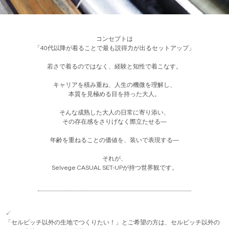
コンセプトは
「40代以降が着ることで最も説得力が出るセットアップ」
若さで着るのではなく、経験と知性で着こなす。
キャリアを積み重ね、人生の機微を理解し、
本質を見極める目を持った大人。
そんな成熟した大人の日常に寄り添い、
その存在感をさりげなく際立たせる―
年齢を重ねることの価値を、装いで表現する―
それが、
Selvege CASUAL SET-UPが持つ世界観です。
✓
「セルビッチ以外の生地でつくりたい！」とご希望の方は、セルビッチ以外の