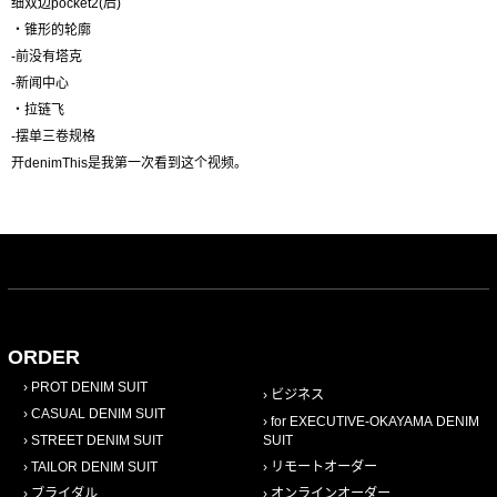
细双边pocket2(后)
・锥形的轮廓
-前没有塔克
-新闻中心
・拉链飞
-摆单三卷规格
开denimThis是我第一次看到这个视频。
ORDER
PROT DENIM SUIT
ビジネス
CASUAL DENIM SUIT
for EXECUTIVE-OKAYAMA DENIM
STREET DENIM SUIT
SUIT
TAILOR DENIM SUIT
リモートオーダー
ブライダル
オンラインオーダー