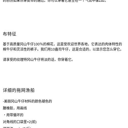
的创伤如果你穿皮带的通过。你可以穿着它甚至在一个气氛中像Zaz。
布特征
基于高质量冈山牛仔100％的棉花，这是受欢迎世界各地，它表达的肉体特性的
棉牛仔和灵活性的裤子。我们用10盎司牛仔，这是合适的，以显示您怎么穿它。
请享受的纹理特冈山牛仔将淡的话，你穿着它。
详细的拖网渔船
-美丽冈山牛仔材料的颜色褪色的
腰橡胶，用画线
・用带循环的
对角线的口袋里×2(前)