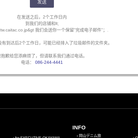
发送
在发送之后，2个工作日内
到我们的店铺和lt;
e@tw.caitac.co.jp&gt 我们会送你一个保留”完成电子邮件”；.
没有到达后2个工作日
，可能已经排入了垃圾邮件的文件夹。
很抱歉给您添麻烦了，但请联系我们通过电话。
电话：
086-244-4441
INFO
岡山デニム旅