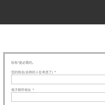
跳至内容
标有*是必需的。
您的姓名(名称的人在考虑了)
电子邮件地址