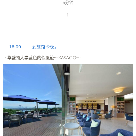
5分钟
18:00
到旅馆今晚。
・华盛顿大学蓝色的假風籠～kasago～