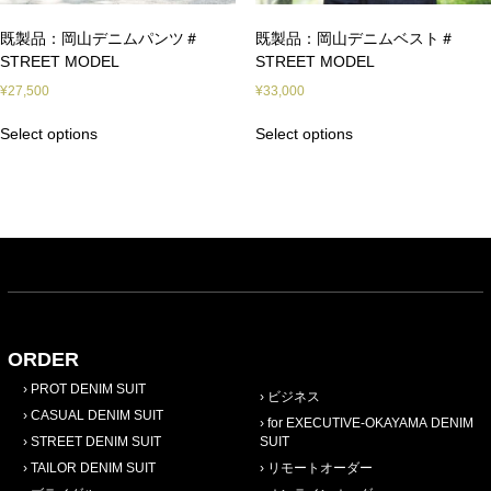
既製品：岡山デニムパンツ＃
既製品：岡山デニムベスト＃
STREET MODEL
STREET MODEL
¥
27,500
¥
33,000
Select options
Select options
ORDER
PROT DENIM SUIT
ビジネス
CASUAL DENIM SUIT
for EXECUTIVE-OKAYAMA DENIM
STREET DENIM SUIT
SUIT
TAILOR DENIM SUIT
リモートオーダー