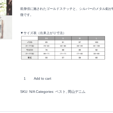
前身頃に施されたゴールドステッチと、シルバーのメタル釦が
徴です。
▼サイズ表（出来上がり寸法）
既
Add to cart
製
品：
SKU:
N/A
Categories:
ベスト
,
岡山デニム
岡
山
デ