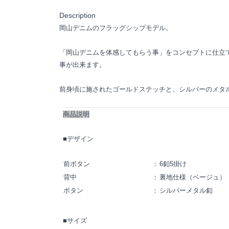
Description
岡山デニムのフラッグシップモデル。
「岡山デニムを体感してもらう事」をコンセプトに仕立
事が出来ます。
前身頃に施されたゴールドステッチと、シルバーのメタ
商品説明
■デザイン
前ボタン
：
6釦5掛け
背中
：
裏地仕様（ベージュ）
ボタン
：
シルバーメタル釦
■サイズ