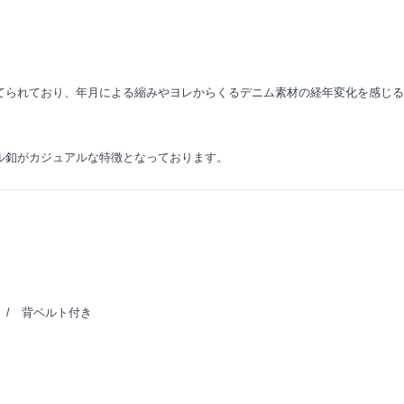
ニ
ム
ベ
ス
ト
てられており、年月による縮みやヨレからくるデニム素材の経年変化を感じる
＃
CASUAL
MODEL
ル釦がカジュアルな特徴となっております。
quantity
 / 背ベルト付き