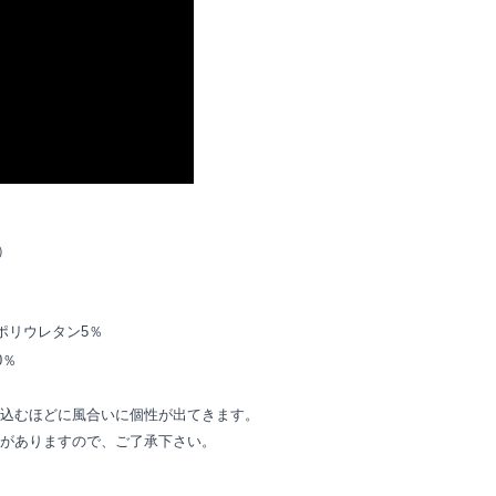
）
ポリウレタン5％
0％
込むほどに風合いに個性が出てきます。
がありますので、ご了承下さい。