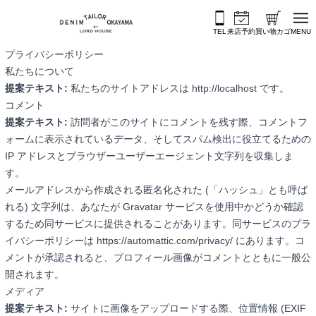
内容をスキップ
TEL
来店予約
買い物カゴ
MENU
プライバシーポリシー
私たちについて
提案テキスト:
私たちのサイトアドレスは http://localhost です。
コメント
提案テキスト:
訪問者がこのサイトにコメントを残す際、コメントフ
ォームに表示されているデータ、そしてスパム検出に役立てるための
IP アドレスとブラウザーユーザーエージェント文字列を収集しま
す。
メールアドレスから作成される匿名化された (「ハッシュ」とも呼ば
れる) 文字列は、あなたが Gravatar サービスを使用中かどうか確認
するため同サービスに提供されることがあります。同サービスのプラ
イバシーポリシーは https://automattic.com/privacy/ にあります。コ
メントが承認されると、プロフィール画像がコメントとともに一般公
開されます。
メディア
提案テキスト:
サイトに画像をアップロードする際、位置情報 (EXIF