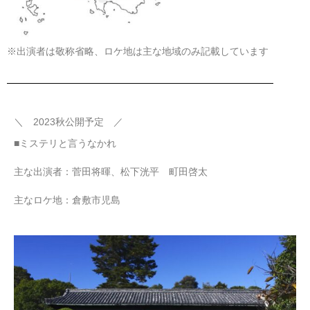
※出演者は敬称省略、ロケ地は主な地域のみ記載しています
＼ 2023秋公開予定 ／
■ミステリと言うなかれ
主な出演者：菅田将暉、松下洸平 町田啓太
主なロケ地：倉敷市児島