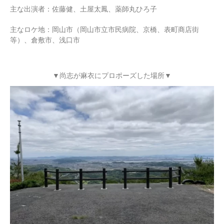
主な出演者：佐藤健、土屋太鳳、薬師丸ひろ子
主なロケ地：岡山市（岡山市立市民病院、京橋、表町商店街
等）、倉敷市、浅口市
▼尚志が麻衣にプロポーズした場所▼