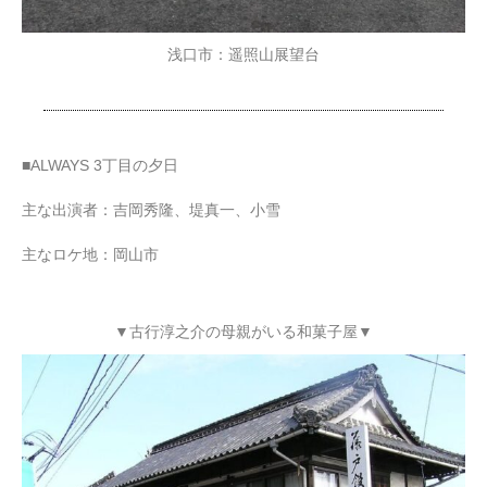
浅口市：遥照山展望台
■ALWAYS 3丁目の夕日
主な出演者：吉岡秀隆、堤真一、小雪
主なロケ地：岡山市
▼古行淳之介の母親がいる和菓子屋▼