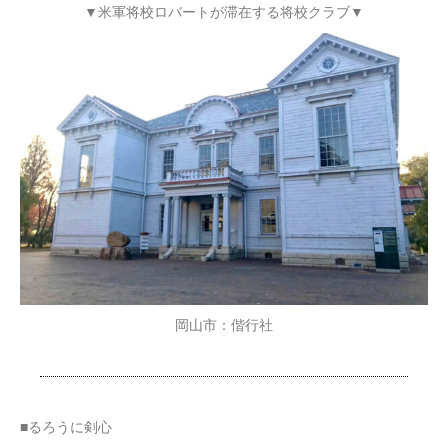
▼米軍将校ロバートが滞在する将校クラブ▼
岡山市：偕行社
■るろうに剣心