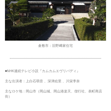
倉敷市：旧野﨑家住宅
■NHK連続テレビ小説『カムカムエヴリバディ』
主な出演者：上白石萌音 、深津絵里 、川栄李奈
主なロケ地：岡山市（岡山城、岡山港楽天、偕行社、表町商店
街）