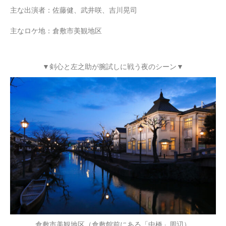
主な出演者：佐藤健、武井咲、吉川晃司
主なロケ地：倉敷市美観地区
▼剣心と左之助が腕試しに戦う夜のシーン▼
倉敷市美観地区（倉敷館前にある「中橋」周辺）