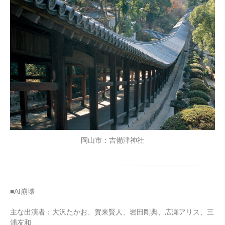
岡山市：吉備津神社
■AI崩壊
主な出演者：大沢たかお、賀来賢人、岩田剛典、広瀬アリス、三
浦友和