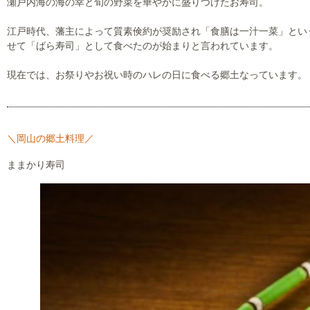
瀬戸内海の海の幸と旬の野菜を華やかに盛りつけたお寿司。
江戸時代、藩主によって質素倹約が奨励され「食膳は一汁一菜」とい
せて「ばら寿司」として食べたのが始まりと言われています。
現在では、お祭りやお祝い時のハレの日に食べる郷土なっています。
＼岡山の郷土料理／
ままかり寿司