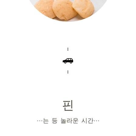
핀
⋯는 등 놀라운 시간⋯