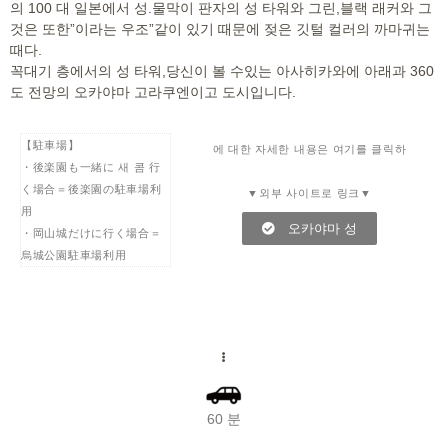
의 100 대 일본에서 성.물막이 판자의 성 타워와 그린,블랙 래커와 그
것은 또한”이라는 우조”같이 있기 때문에 젖은 깃털 컬러의 까마귀는
때다.
꼭대기 층에서의 성 타워,당신이 볼 수있는 아사히카와에 아래과 360
도 전망의 오카야마 고라쿠엔이고 도시입니다.
【駐車場】
에 대한 자세한 내용은 여기를 클릭하
・後楽園も一緒に 새 콤 行
く場合＝後楽園の駐車場利
▼외부 사이트로 링크▼
用
오카야마 성
・岡山城だけに行く場合＝
烏城公園駐車場利用
60 분