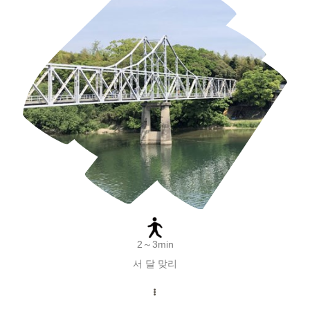
2～3min
서 달 맞리