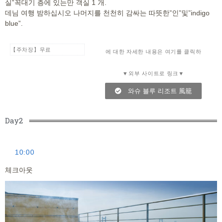
실”꼭대기 층에 있는만 객실 1 개.
데님 여행 밤하십시오 나머지를 천천히 감싸는 따뜻한”인”및”indigo
blue”.
【주차장】무료
에 대한 자세한 내용은 여기를 클릭하
▼외부 사이트로 링크▼
와슈 블루 리조트 風籠
Day2
10:00
체크아웃