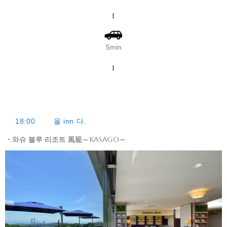
5min
18:00
을 inn 다.
・와슈 블루 리조트 風籠～kasago～