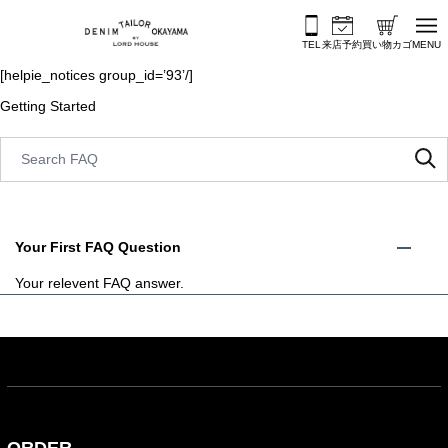
内容をスキップ
TEL
来店予約
買い物カゴ
MENU
[helpie_notices group_id=’93’/]
Getting Started
Your First FAQ Question
Your relevent FAQ answer.
ORDER